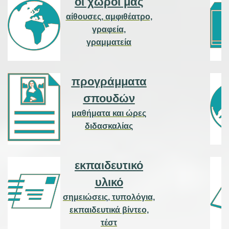
οι χ
ώροι μας
αίθουσες, αμφιθέατρο,
γραφεία,
γραμματεία
προγράμματα
σπουδ
ών
μαθήματα και ώ
ρες
διδασκαλίας
εκπα
ιδευτικό
υλικό
σημειώσεις, τυπολόγια,
εκπαιδευτικά βίντεο,
τ
έστ