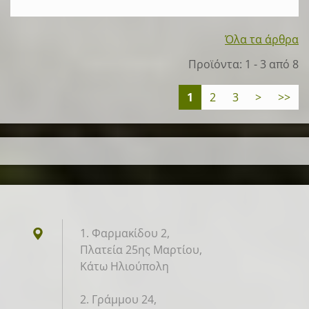
Όλα τα άρθρα
Προϊόντα: 1 - 3 από 8
1
2
3
>
>>
1. Φαρμακίδου 2,
Πλατεία 25ης Μαρτίου,
Κάτω Ηλιούπολη
2. Γράμμου 24,