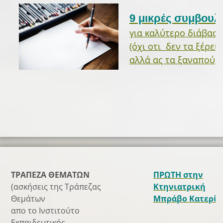
9 μικρές συμβουλ
για καλύτερο διάβασμ
(όχι οτι δεν τα ξέρεις
αλλά ας τα ξαναπούμε
ΤΡΑΠΕΖΑ ΘΕΜΑΤΩΝ
ΠΡΩΤΗ στην
(ασκήσεις της Τράπεζας
Κτηνιατρική
Θεμάτων
Μπράβο Κατερίν
απο το Ινστιτούτο
Εκπαιδευτικής