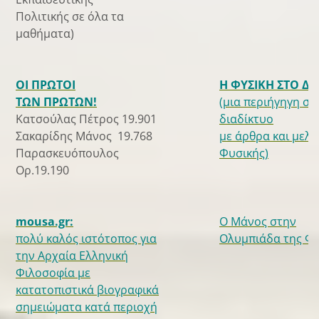
Πολιτικής σε όλα τα
μαθήματα)
ΟΙ ΠΡΩΤΟΙ
Η ΦΥΣΙΚΗ ΣΤΟ Δ
ΤΩΝ ΠΡΩΤΩΝ!
(μια περιήγηγη στ
Κατσούλας Πέτρος 19.901
διαδίκτυο
Σακαρίδης Μάνος 19.768
με άρθρα και μελέ
Παρασκευόπουλος
Φυσικής)
Ορ.19.190
mousa.gr:
Ο Μάνος στην
πολύ καλός ιστότοπος για
Ολυμπιάδα της Φυ
την Αρχαία Ελληνική
Φιλοσοφία με
κατατοπιστικά βιογραφικά
σημειώματα κατά περιοχή