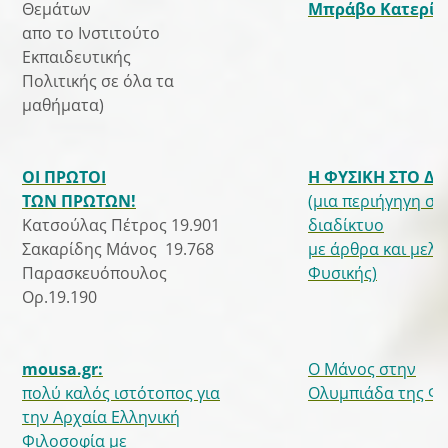
Θεμάτων
Μπράβο Κατερίν
απο το Ινστιτούτο
Εκπαιδευτικής
Πολιτικής σε όλα τα
μαθήματα)
ΟΙ ΠΡΩΤΟΙ
Η ΦΥΣΙΚΗ ΣΤΟ Δ
ΤΩΝ ΠΡΩΤΩΝ!
(μια περιήγηγη στ
Κατσούλας Πέτρος 19.901
διαδίκτυο
Σακαρίδης Μάνος 19.768
με άρθρα και μελέ
Παρασκευόπουλος
Φυσικής)
Ορ.19.190
mousa.gr:
Ο Μάνος στην
πολύ καλός ιστότοπος για
Ολυμπιάδα της Φυ
την Αρχαία Ελληνική
Φιλοσοφία με