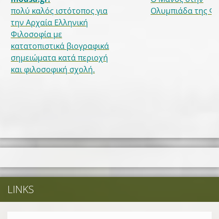
πολύ καλός ιστότοπος για
Ολυμπιάδα της Φυ
την Αρχαία Ελληνική
Φιλοσοφία με
κατατοπιστικά βιογραφικά
σημειώματα κατά περιοχή
και φιλοσοφική σχολή.
LINKS