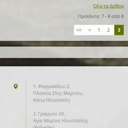
Όλα τα άρθρα
Προϊόντα: 7 - 8 από 8
<<
<
1
2
3
1. Φαρμακίδου 2,
Πλατεία 25ης Μαρτίου,
Κάτω Ηλιούπολη
2. Γράμμου 24,
Αγία Μαρίνα Ηλιούπολης
(Χαλικάκι)