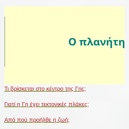
Ο πλανήτης
Τι βρίσκεται στο κέντρο της Γης;
Γιατί η Γη έχει τεκτονικές πλάκες;
Από πού προήλθε η ζωή;