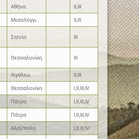
Αθήνα
II,III
Μεσολόγγι
II,III
,
Σητεία
III
Θεσσαλονίκη
III
Αιγάλεω
II,III
Θεσσαλονίκη
I,II,III,IV
Πάτρα
I,II,III,IV
Πάτρα
I,II,III,IV
Αλεξ/πολη
I,II,III,IV