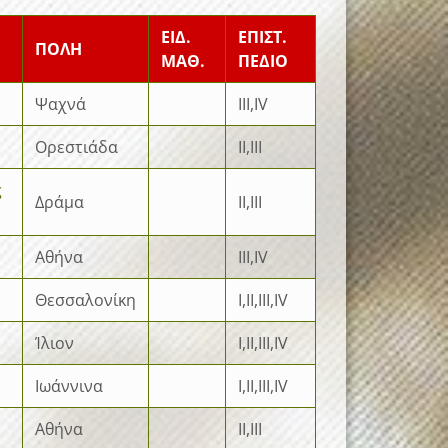
ΕΙΔ.
ΕΠΙΣΤ.
ΠΟΛΗ
ΜΑΘ.
ΠΕΔΙΟ
Ψαχνά
III,IV
Ορεστιάδα
II,III
ς
Δράμα
II,III
Αθήνα
III,IV
Θεσσαλονίκη
I,II,III,IV
Ίλιον
I,II,III,IV
Ιωάννινα
I,II,III,IV
Αθήνα
II,III