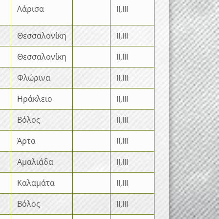
Λάρισα
II,III
Θεσσαλονίκη
II,III
Θεσσαλονίκη
II,III
Φλώρινα
II,III
Ηράκλειο
II,III
Βόλος
II,III
Άρτα
II,III
Αμαλιάδα
II,III
Καλαμάτα
II,III
Βόλος
II,III