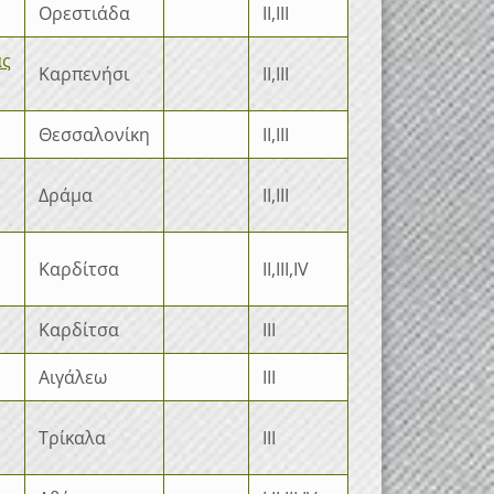
Ορεστιάδα
II,III
ας
Καρπενήσι
II,III
Θεσσαλονίκη
II,III
Δράμα
II,III
Καρδίτσα
II,III,IV
Καρδίτσα
III
Αιγάλεω
III
Τρίκαλα
III