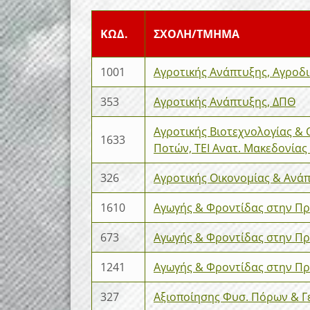
ΚΩΔ.
ΣΧΟΛΗ/ΤΜΗΜΑ
1001
Αγροτικής Ανάπτυξης, Αγροδ
353
Αγροτικής Ανάπτυξης, ΔΠΘ
Αγροτικής Βιοτεχνολογίας & Ο
1633
Ποτών, ΤΕΙ Ανατ. Μακεδονίας
326
Αγροτικής Οικονομίας & Ανά
1610
Αγωγής & Φροντίδας στην Πρώ
673
Αγωγής & Φροντίδας στην Πρώ
1241
Αγωγής & Φροντίδας στην Πρώ
327
Αξιοποίησης Φυσ. Πόρων & Γ