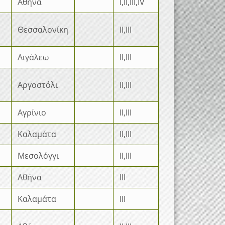
Αθήνα
I,II,III,IV
Θεσσαλονίκη
II,III
Αιγάλεω
II,III
Αργοστόλι
II,III
Αγρίνιο
II,III
Καλαμάτα
II,III
Μεσολόγγι
II,III
Αθήνα
III
Καλαμάτα
III