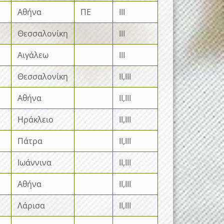
Αθήνα
ΠΕ
III
Θεσσαλονίκη
III
Αιγάλεω
III
Θεσσαλονίκη
II,III
Αθήνα
II,III
Ηράκλειο
II,III
Πάτρα
II,III
Ιωάννινα
II,III
Αθήνα
II,III
Λάρισα
II,III