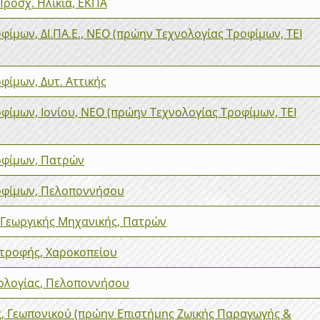
ροσχ. Ηλικία, ΕΚΠΑ
φίμων, ΔΙ.ΠΑ.Ε., ΝΕΟ (πρώην Τεχνολογίας Τροφίμων, ΤΕΙ
φίμων, Δυτ. Αττικής
φίμων, Ιονίου, ΝΕΟ (πρώην Τεχνολογίας Τροφίμων, ΤΕΙ
οφίμων, Πατρών
ροφίμων, Πελοποννήσου
Γεωργικής Μηχανικής, Πατρών
ατροφής, Χαροκοπείου
τολογίας, Πελοποννήσου
, Γεωπονικού (πρώην Επιστήμης Ζωικής Παραγωγής &