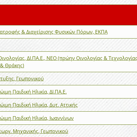
ιατροφής & Διαχείρισης Φυσικών Πόρων, ΕΚΠΑ
ινολογίας, ΔΙ.ΠΑ.Ε., ΝΕΟ (πρώην Οινολογίας & Τεχνολογία
 & Θράκης)
πτυξης, Γεωπονικού
ιμη Παιδική Ηλικία, ΔΙ.ΠΑ.Ε.
ιμη Παιδική Ηλικία, Δυτ. Αττικής
ιμη Παιδική Ηλικία, Ιωαννίνων
εωργ. Μηχανικής, Γεωπονικού