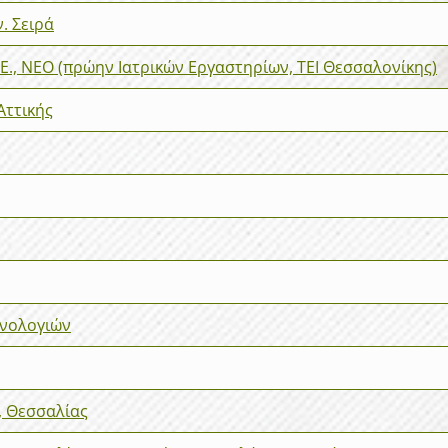
. Σειρά
.Ε., ΝΕΟ (πρώην Ιατρικών Εργαστηρίων, ΤΕΙ Θεσσαλονίκης)
Αττικής
χνολογιών
, Θεσσαλίας