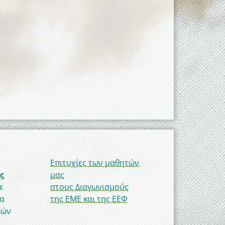
Επιτυχίες των μαθητών
ς
μας
ε
στους Διαγωνισμούς
να
της ΕΜΕ και της ΕΕΦ
κών