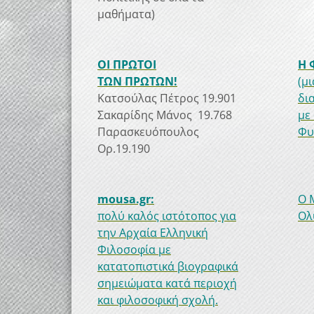
μαθήματα)
ΟΙ ΠΡΩΤΟΙ
Η 
ΤΩΝ ΠΡΩΤΩΝ!
(μ
Κατσούλας Πέτρος 19.901
δι
Σακαρίδης Μάνος 19.768
με
Παρασκευόπουλος
Φυ
Ορ.19.190
mousa.gr:
Ο 
πολύ καλός ιστότοπος για
Ολ
την Αρχαία Ελληνική
Φιλοσοφία με
κατατοπιστικά βιογραφικά
σημειώματα κατά περιοχή
και φιλοσοφική σχολή.