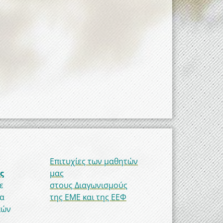
Επιτυχίες των μαθητών
ς
μας
ε
στους Διαγωνισμούς
να
της ΕΜΕ και της ΕΕΦ
κών