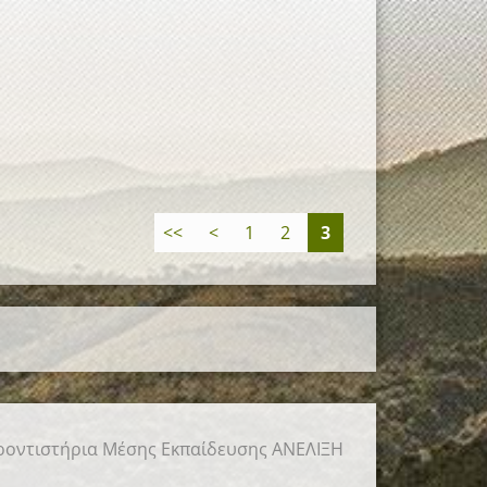
<<
<
1
2
3
οντιστήρια Μέσης Εκπαίδευσης ΑΝΕΛΙΞΗ