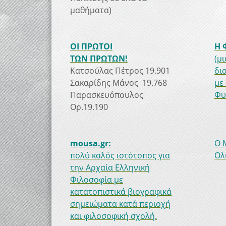
μαθήματα)
ΟΙ ΠΡΩΤΟΙ
Η 
ΤΩΝ ΠΡΩΤΩΝ!
(μ
Κατσούλας Πέτρος 19.901
δι
Σακαρίδης Μάνος 19.768
με
Παρασκευόπουλος
Φυ
Ορ.19.190
mousa.gr:
Ο 
πολύ καλός ιστότοπος για
Ολ
την Αρχαία Ελληνική
Φιλοσοφία με
κατατοπιστικά βιογραφικά
σημειώματα κατά περιοχή
και φιλοσοφική σχολή.