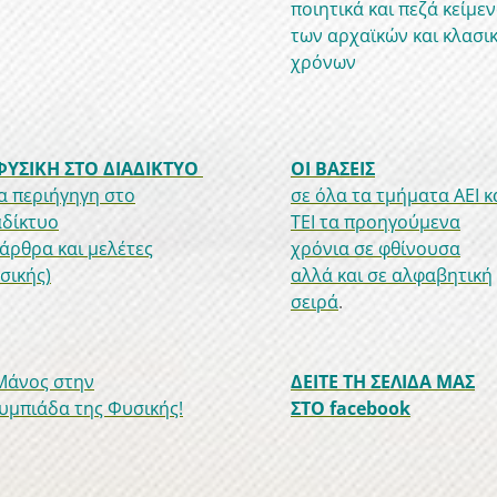
ποιητικά και πεζά κείμε
των αρχαϊκών και κλασι
χρόνων
ΦΥΣΙΚΗ ΣΤΟ ΔΙΑΔΙΚΤΥΟ
ΟΙ ΒΑΣΕΙΣ
ια περιήγηγη στο
σε όλα τα τμήματα ΑΕΙ κ
αδίκτυο
ΤΕΙ τα προηγούμενα
 άρθρα και μελέτες
χρόνια σε φθίνουσα
σικής)
αλλά και σε αλφαβητική
σειρά
.
Μάνος στην
ΔΕΙΤΕ ΤΗ ΣΕΛΙΔΑ ΜΑΣ
υμπιάδα της Φυσικής!
ΣΤΟ facebook