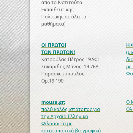
απο το Ινστιτούτο
Εκπαιδευτικής
Πολιτικής σε όλα τα
μαθήματα)
ΟΙ ΠΡΩΤΟΙ
Η 
ΤΩΝ ΠΡΩΤΩΝ!
(μ
Κατσούλας Πέτρος 19.901
δι
Σακαρίδης Μάνος 19.768
με
Παρασκευόπουλος
Φυ
Ορ.19.190
mousa.gr:
Ο 
πολύ καλός ιστότοπος για
Ολ
την Αρχαία Ελληνική
Φιλοσοφία με
κατατοπιστικά βιογραφικά