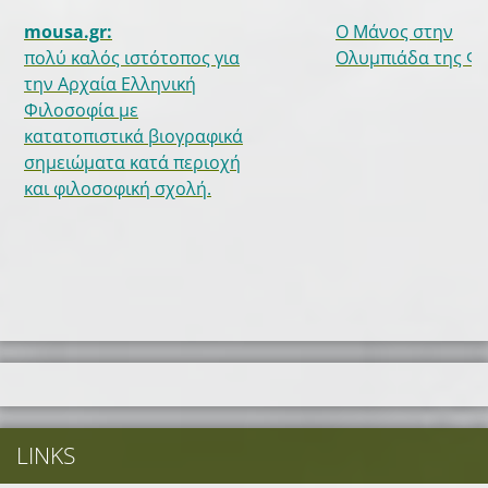
mousa.gr:
Ο Μάνος στην
πολύ καλός ιστότοπος για
Ολυμπιάδα της Φυ
την Αρχαία Ελληνική
Φιλοσοφία με
κατατοπιστικά βιογραφικά
σημειώματα κατά περιοχή
και φιλοσοφική σχολή.
LINKS