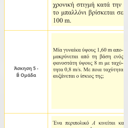
Άσκηση 5 -
Β΄ Ομάδα