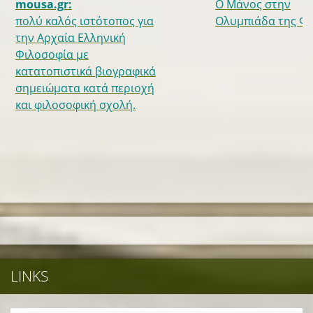
mousa.gr:
Ο Μάνος στην
πολύ καλός ιστότοπος για
Ολυμπιάδα της Φυ
την Αρχαία Ελληνική
Φιλοσοφία με
κατατοπιστικά βιογραφικά
σημειώματα κατά περιοχή
και φιλοσοφική σχολή.
LINKS