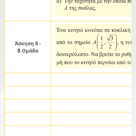
Άσκηση 8 -
Β΄ Ομάδα