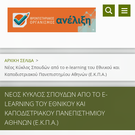
ΑΡΧΙΚΗ ΣΕΛΙΔΑ
>
Νέος Κύκλος Σπουδών από το e-learning του Εθνικού και
Καποδιστριακού Πανεπιστημίου Αθηνών (Ε.Κ.Π.Α.)
ΝΈΟΣ ΚΎΚΛΟΣ ΣΠΟΥΔΏΝ ΑΠΌ ΤΟ E-
LEARNING ΤΟΥ ΕΘΝΙΚΟΎ ΚΑΙ
ΚΑΠΟΔΙΣΤΡΙΑΚΟΎ ΠΑΝΕΠΙΣΤΗΜΊΟΥ
ΑΘΗΝΏΝ (Ε.Κ.Π.Α.)