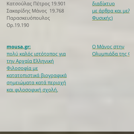
Κατσούλας Πέτρος 19.901
διαδίκτυο
Σακαρίδης Μάνος 19.768
με άρθρα και μελέ
Παρασκευόπουλος
Φυσικής)
Ορ.19.190
mousa.gr:
Ο Μάνος στην
πολύ καλός ιστότοπος για
Ολυμπιάδα της Φυ
την Αρχαία Ελληνική
Φιλοσοφία με
κατατοπιστικά βιογραφικά
σημειώματα κατά περιοχή
και φιλοσοφική σχολή.